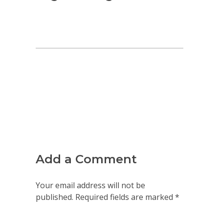
Add a Comment
Your email address will not be
published. Required fields are marked *