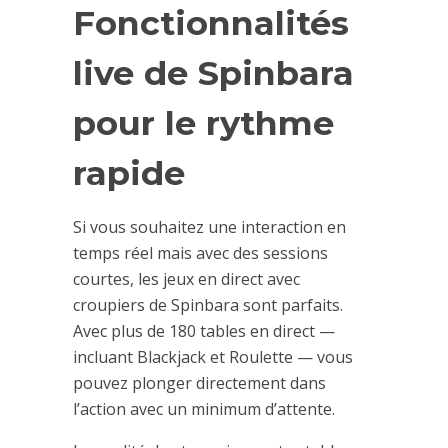
Fonctionnalités
live de Spinbara
pour le rythme
rapide
Si vous souhaitez une interaction en
temps réel mais avec des sessions
courtes, les jeux en direct avec
croupiers de Spinbara sont parfaits.
Avec plus de 180 tables en direct —
incluant Blackjack et Roulette — vous
pouvez plonger directement dans
l’action avec un minimum d’attente.