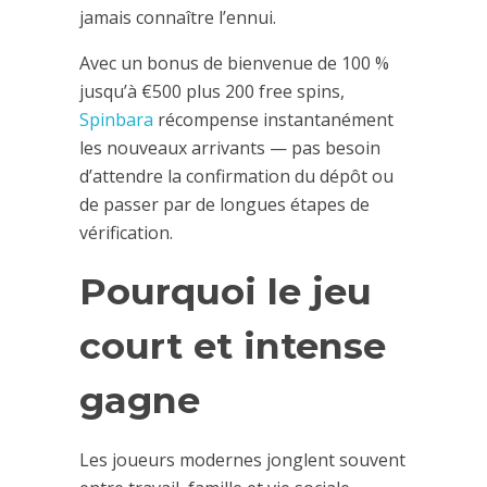
jamais connaître l’ennui.
Avec un bonus de bienvenue de 100 %
jusqu’à €500 plus 200 free spins,
Spinbara
récompense instantanément
les nouveaux arrivants — pas besoin
d’attendre la confirmation du dépôt ou
de passer par de longues étapes de
vérification.
Pourquoi le jeu
court et intense
gagne
Les joueurs modernes jonglent souvent