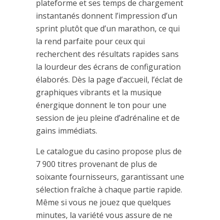
plateforme et ses temps de chargement
instantanés donnent l’impression d’un
sprint plutôt que d’un marathon, ce qui
la rend parfaite pour ceux qui
recherchent des résultats rapides sans
la lourdeur des écrans de configuration
élaborés. Dès la page d’accueil, l’éclat de
graphiques vibrants et la musique
énergique donnent le ton pour une
session de jeu pleine d’adrénaline et de
gains immédiats.
Le catalogue du casino propose plus de
7 900 titres provenant de plus de
soixante fournisseurs, garantissant une
sélection fraîche à chaque partie rapide.
Même si vous ne jouez que quelques
minutes, la variété vous assure de ne