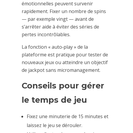
émotionnelles peuvent survenir
rapidement. Fixer un nombre de spins
— par exemple vingt — avant de
s’arrêter aide à éviter des séries de
pertes incontrôlables.
La fonction « auto‑play » de la
plateforme est pratique pour tester de
nouveaux jeux ou atteindre un objectif
de jackpot sans micromanagement.
Conseils pour gérer
le temps de jeu
Fixez une minuterie de 15 minutes et
laissez le jeu se dérouler.