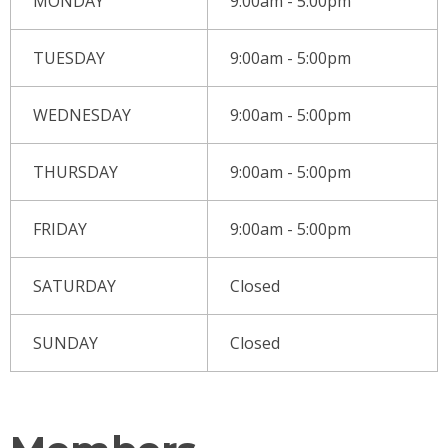
MONDAY
9:00am - 5:00pm
TUESDAY
9:00am - 5:00pm
WEDNESDAY
9:00am - 5:00pm
THURSDAY
9:00am - 5:00pm
FRIDAY
9:00am - 5:00pm
SATURDAY
Closed
SUNDAY
Closed