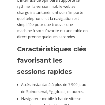
L’interface de Spinbara supporte ce
rythme : la version mobile web se
charge instantanément sur n’importe
quel téléphone, et la navigation est
simplifiée pour que trouver une
machine à sous favorite ou une table en
direct prenne quelques secondes.
Caractéristiques clés
favorisant les
sessions rapides
Accès instantané à plus de 7 900 jeux
de Spinomenal, Yggdrasil, et autres.
Navigateur mobile à haute vitesse