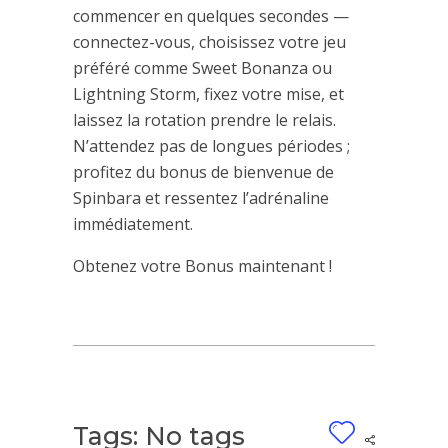
commencer en quelques secondes —
connectez-vous, choisissez votre jeu
préféré comme Sweet Bonanza ou
Lightning Storm, fixez votre mise, et
laissez la rotation prendre le relais.
N’attendez pas de longues périodes ;
profitez du bonus de bienvenue de
Spinbara et ressentez l’adrénaline
immédiatement.
Obtenez votre Bonus maintenant !
Tags: No tags