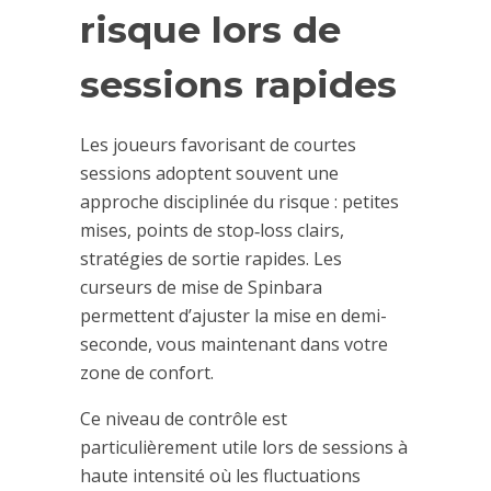
risque lors de
sessions rapides
Les joueurs favorisant de courtes
sessions adoptent souvent une
approche disciplinée du risque : petites
mises, points de stop‑loss clairs,
stratégies de sortie rapides. Les
curseurs de mise de Spinbara
permettent d’ajuster la mise en demi-
seconde, vous maintenant dans votre
zone de confort.
Ce niveau de contrôle est
particulièrement utile lors de sessions à
haute intensité où les fluctuations