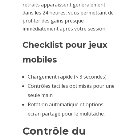
retraits apparaissent généralement
dans les 24 heures, vous permettant de
profiter des gains presque
immédiatement après votre session.
Checklist pour jeux
mobiles
Chargement rapide (< 3 secondes).
Contrôles tactiles optimisés pour une
seule main.
Rotation automatique et options
écran partagé pour le multitâche.
Contrôle du