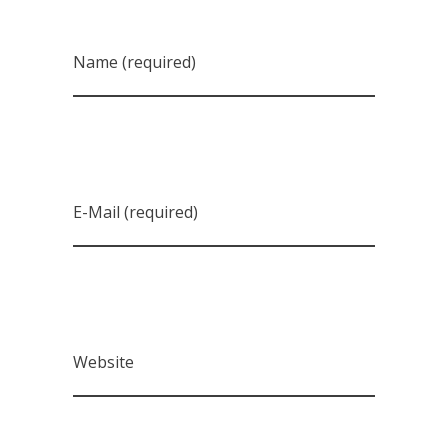
Name (required)
E-Mail (required)
Website