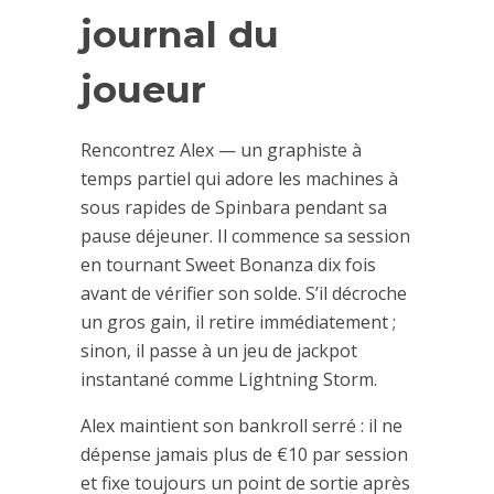
journal du
joueur
Rencontrez Alex — un graphiste à
temps partiel qui adore les machines à
sous rapides de Spinbara pendant sa
pause déjeuner. Il commence sa session
en tournant Sweet Bonanza dix fois
avant de vérifier son solde. S’il décroche
un gros gain, il retire immédiatement ;
sinon, il passe à un jeu de jackpot
instantané comme Lightning Storm.
Alex maintient son bankroll serré : il ne
dépense jamais plus de €10 par session
et fixe toujours un point de sortie après