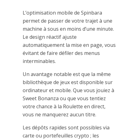
L’optimisation mobile de Spinbara
permet de passer de votre trajet à une
machine à sous en moins d’une minute.
Le design réactif ajuste
automatiquement la mise en page, vous
évitant de faire défiler des menus
interminables.
Un avantage notable est que la même
bibliothèque de jeux est disponible sur
ordinateur et mobile. Que vous jouiez à
Sweet Bonanza ou que vous tentiez
votre chance à la Roulette en direct,
vous ne manquerez aucun titre.
Les dépôts rapides sont possibles via
carte ou portefeuilles crypto ; les