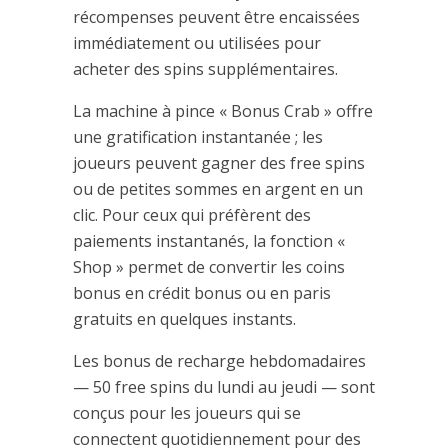
récompenses peuvent être encaissées
immédiatement ou utilisées pour
acheter des spins supplémentaires.
La machine à pince « Bonus Crab » offre
une gratification instantanée ; les
joueurs peuvent gagner des free spins
ou de petites sommes en argent en un
clic. Pour ceux qui préfèrent des
paiements instantanés, la fonction «
Shop » permet de convertir les coins
bonus en crédit bonus ou en paris
gratuits en quelques instants.
Les bonus de recharge hebdomadaires
— 50 free spins du lundi au jeudi — sont
conçus pour les joueurs qui se
connectent quotidiennement pour des