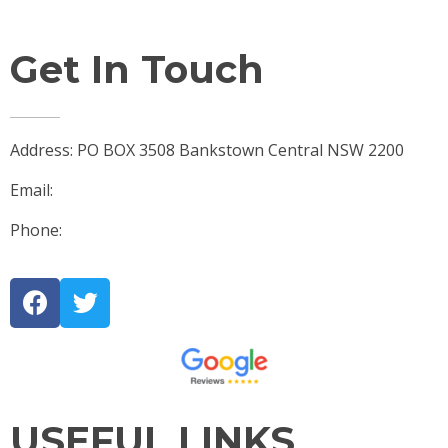
Get In Touch
Address: PO BOX 3508 Bankstown Central NSW 2200
Email:
james@jmlegal.net.au
Phone:
0401 399 878
USEFUL LINKS