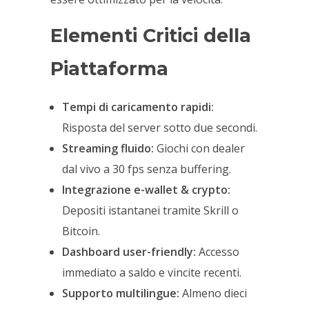
Elementi Critici della
Piattaforma
Tempi di caricamento rapidi:
Risposta del server sotto due secondi.
Streaming fluido:
Giochi con dealer
dal vivo a 30 fps senza buffering.
Integrazione e-wallet & crypto:
Depositi istantanei tramite Skrill o
Bitcoin.
Dashboard user-friendly:
Accesso
immediato a saldo e vincite recenti.
Supporto multilingue:
Almeno dieci