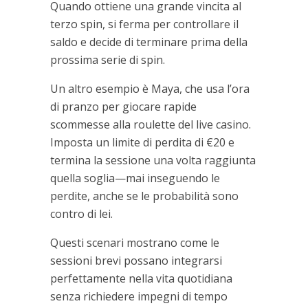
Quando ottiene una grande vincita al
terzo spin, si ferma per controllare il
saldo e decide di terminare prima della
prossima serie di spin.
Un altro esempio è Maya, che usa l’ora
di pranzo per giocare rapide
scommesse alla roulette del live casino.
Imposta un limite di perdita di €20 e
termina la sessione una volta raggiunta
quella soglia—mai inseguendo le
perdite, anche se le probabilità sono
contro di lei.
Questi scenari mostrano come le
sessioni brevi possano integrarsi
perfettamente nella vita quotidiana
senza richiedere impegni di tempo