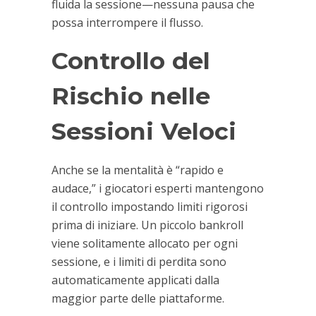
fluida la sessione—nessuna pausa che
possa interrompere il flusso.
Controllo del
Rischio nelle
Sessioni Veloci
Anche se la mentalità è “rapido e
audace,” i giocatori esperti mantengono
il controllo impostando limiti rigorosi
prima di iniziare. Un piccolo bankroll
viene solitamente allocato per ogni
sessione, e i limiti di perdita sono
automaticamente applicati dalla
maggior parte delle piattaforme.