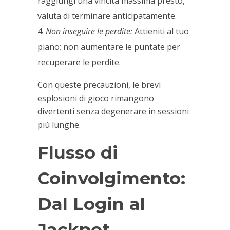
raggiungi una vincita massima presto,
valuta di terminare anticipatamente.
Non inseguire le perdite:
Attieniti al tuo
piano; non aumentare le puntate per
recuperare le perdite.
Con queste precauzioni, le brevi
esplosioni di gioco rimangono
divertenti senza degenerare in sessioni
più lunghe.
Flusso di
Coinvolgimento:
Dal Login al
Jackpot