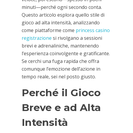
minuti—perché ogni secondo conta.
Questo articolo esplora quello stile di
gioco ad alta intensità, analizzando
come piattaforme come
princess casino
registrazione
si rivolgano a sessioni
brevi e adrenaliniche, mantenendo
l’esperienza coinvolgente e gratificante.
Se cerchi una fuga rapida che offra
comunque l’emozione dell’azione in
tempo reale, sei nel posto giusto.
Perché il Gioco
Breve e ad Alta
Intensità