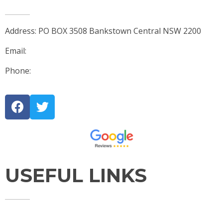
Address: PO BOX 3508 Bankstown Central NSW 2200
Email:
james@jmlegal.net.au
Phone:
0401 399 878
USEFUL LINKS
HOME