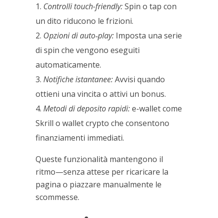
Controlli touch-friendly:
Spin o tap con
un dito riducono le frizioni.
Opzioni di auto‑play:
Imposta una serie
di spin che vengono eseguiti
automaticamente.
Notifiche istantanee:
Avvisi quando
ottieni una vincita o attivi un bonus.
Metodi di deposito rapidi:
e-wallet come
Skrill o wallet crypto che consentono
finanziamenti immediati.
Queste funzionalità mantengono il
ritmo—senza attese per ricaricare la
pagina o piazzare manualmente le
scommesse.