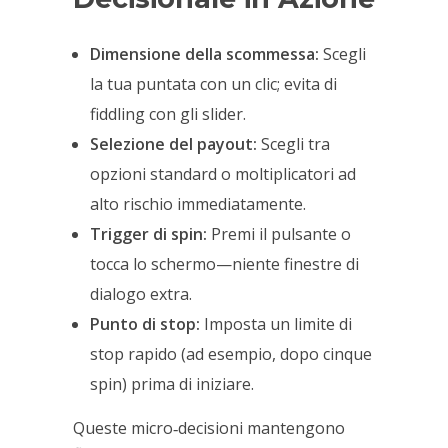
Dimensione della scommessa:
Scegli
la tua puntata con un clic; evita di
fiddling con gli slider.
Selezione del payout:
Scegli tra
opzioni standard o moltiplicatori ad
alto rischio immediatamente.
Trigger di spin:
Premi il pulsante o
tocca lo schermo—niente finestre di
dialogo extra.
Punto di stop:
Imposta un limite di
stop rapido (ad esempio, dopo cinque
spin) prima di iniziare.
Queste micro‑decisioni mantengono