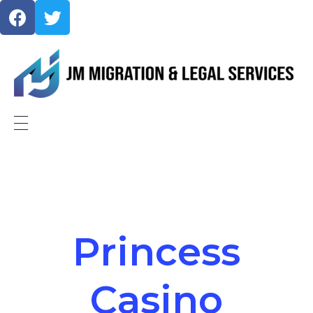
JMMigration
Princess
Casino