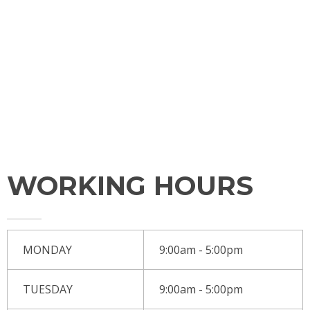
ABOUT
SERVICES
CONTACT
TESTIMONIALS
WORKING HOURS
MONDAY
9:00am - 5:00pm
TUESDAY
9:00am - 5:00pm