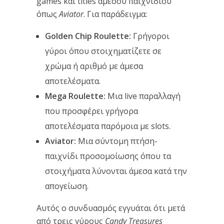
games και titles άμεσου παιχνιδιού
όπως
Aviator
. Για παράδειγμα:
Golden Chip Roulette:
Γρήγοροι
γύροι όπου στοιχηματίζετε σε
χρώμα ή αριθμό με άμεσα
αποτελέσματα.
Mega Roulette:
Μια live παραλλαγή
που προσφέρει γρήγορα
αποτελέσματα παρόμοια με slots.
Aviator:
Μια σύντομη πτήση-
παιχνίδι προσομοίωσης όπου τα
στοιχήματα λύνονται άμεσα κατά την
απογείωση.
Αυτός ο συνδυασμός εγγυάται ότι μετά
από τρεις γύρους
Candy Treasures