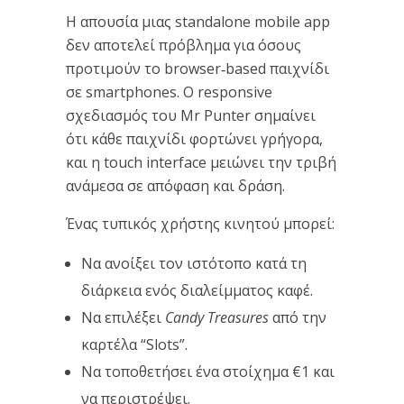
Η απουσία μιας standalone mobile app
δεν αποτελεί πρόβλημα για όσους
προτιμούν το browser‑based παιχνίδι
σε smartphones. Ο responsive
σχεδιασμός του Mr Punter σημαίνει
ότι κάθε παιχνίδι φορτώνει γρήγορα,
και η touch interface μειώνει την τριβή
ανάμεσα σε απόφαση και δράση.
Ένας τυπικός χρήστης κινητού μπορεί:
Να ανοίξει τον ιστότοπο κατά τη
διάρκεια ενός διαλείμματος καφέ.
Να επιλέξει
Candy Treasures
από την
καρτέλα “Slots”.
Να τοποθετήσει ένα στοίχημα €1 και
να περιστρέψει.