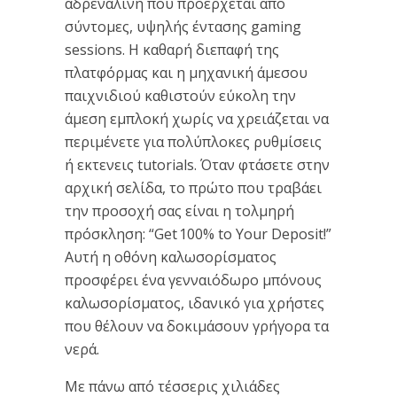
αδρεναλίνη που προέρχεται από
σύντομες, υψηλής έντασης gaming
sessions. Η καθαρή διεπαφή της
πλατφόρμας και η μηχανική άμεσου
παιχνιδιού καθιστούν εύκολη την
άμεση εμπλοκή χωρίς να χρειάζεται να
περιμένετε για πολύπλοκες ρυθμίσεις
ή εκτενεις tutorials. Όταν φτάσετε στην
αρχική σελίδα, το πρώτο που τραβάει
την προσοχή σας είναι η τολμηρή
πρόσκληση: “Get 100% to Your Deposit!”
Αυτή η οθόνη καλωσορίσματος
προσφέρει ένα γενναιόδωρο μπόνους
καλωσορίσματος, ιδανικό για χρήστες
που θέλουν να δοκιμάσουν γρήγορα τα
νερά.
Με πάνω από τέσσερις χιλιάδες