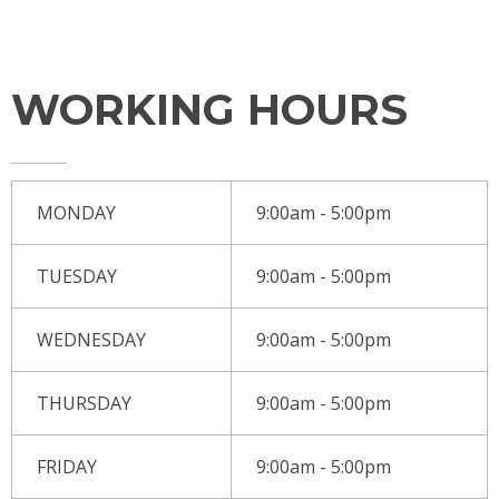
WORKING HOURS
MONDAY
9:00am - 5:00pm
TUESDAY
9:00am - 5:00pm
WEDNESDAY
9:00am - 5:00pm
THURSDAY
9:00am - 5:00pm
FRIDAY
9:00am - 5:00pm