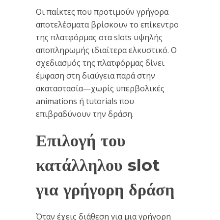
Οι παίκτες που προτιμούν γρήγορα
αποτελέσματα βρίσκουν το επίκεντρο
της πλατφόρμας στα slots υψηλής
αποπληρωμής ιδιαίτερα ελκυστικό. Ο
σχεδιασμός της πλατφόρμας δίνει
έμφαση στη διαύγεια παρά στην
ακαταστασία—χωρίς υπερβολικές
animations ή tutorials που
επιβραδύνουν την δράση.
Επιλογή του
κατάλληλου slot
για γρήγορη δράση
Όταν έχεις διάθεση για μια γρήγορη