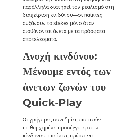
παράλληλα διατηρεί τον ρεαλισμό στη
διαχείριση κινδύνου—οι παίκτες
αυξάνουν τα stakes μόνο όταν
αισθάνονται άνετα με τα πρόσφατα
αποτελέσματα.
Ανοχή κινδύνου:
Μένουμε εντός των
άνετων ζωνών του
Quick‑Play
Οι γρήγορες συνεδρίες απαιτούν
πειθαρχημένη προσέγγιση στον
κίνδυνο· οι παίκτες πρέπει να