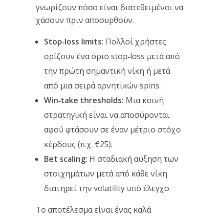
γνωρίζουν πόσο είναι διατεθειμένοι να
χάσουν πριν αποσυρθούν.
Stop‑loss limits:
Πολλοί χρήστες
ορίζουν ένα όριο stop‑loss μετά από
την πρώτη σημαντική νίκη ή μετά
από μια σειρά αρνητικών spins.
Win‑take thresholds:
Μια κοινή
στρατηγική είναι να αποσύρονται
αφού φτάσουν σε έναν μέτριο στόχο
κέρδους (π.χ. €25).
Bet scaling:
Η σταδιακή αύξηση των
στοιχημάτων μετά από κάθε νίκη
διατηρεί την volatility υπό έλεγχο.
Το αποτέλεσμα είναι ένας καλά