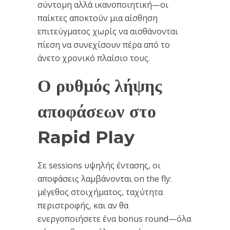
σύντομη αλλά ικανοποιητική—οι
παίκτες αποκτούν μια αίσθηση
επιτεύγματος χωρίς να αισθάνονται
πίεση να συνεχίσουν πέρα από το
άνετο χρονικό πλαίσιο τους.
Ο ρυθμός λήψης
αποφάσεων στο
Rapid Play
Σε sessions υψηλής έντασης, οι
αποφάσεις λαμβάνονται on the fly:
μέγεθος στοιχήματος, ταχύτητα
περιστροφής, και αν θα
ενεργοποιήσετε ένα bonus round—όλα