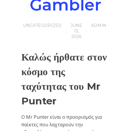
Gambler
UNCATEGORIZED
JUNE
ADMIN
13,
2026
Καλώς ήρθατε στον
κόσμο της
ταχύτητας του Mr
Punter
Ο Mr Punter είναι ο προορισμός για
παίκτες που λαχταρούν την