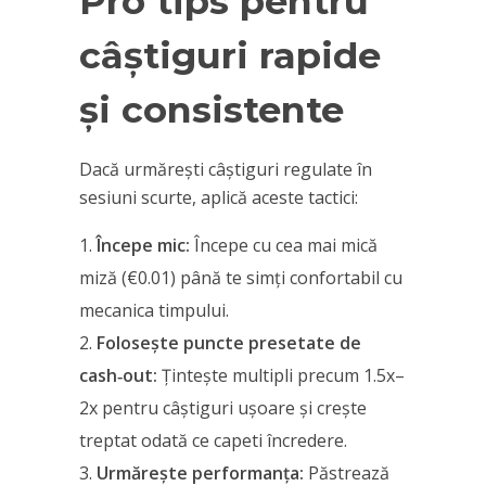
Pro tips pentru
câștiguri rapide
și consistente
Dacă urmărești câștiguri regulate în
sesiuni scurte, aplică aceste tactici:
Începe mic:
Începe cu cea mai mică
miză (€0.01) până te simți confortabil cu
mecanica timpului.
Folosește puncte presetate de
cash‑out:
Țintește multipli precum 1.5x–
2x pentru câștiguri ușoare și crește
treptat odată ce capeti încredere.
Urmărește performanța:
Păstrează