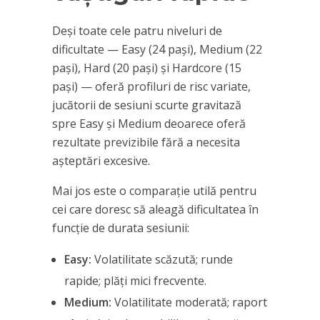
Deși toate cele patru niveluri de
dificultate — Easy (24 pași), Medium (22
pași), Hard (20 pași) și Hardcore (15
pași) — oferă profiluri de risc variate,
jucătorii de sesiuni scurte gravitază
spre Easy și Medium deoarece oferă
rezultate previzibile fără a necesita
așteptări excesive.
Mai jos este o comparație utilă pentru
cei care doresc să aleagă dificultatea în
funcție de durata sesiunii:
Easy:
Volatilitate scăzută; runde
rapide; plăți mici frecvente.
Medium:
Volatilitate moderată; raport