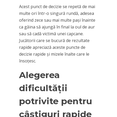
Acest punct de decizie se repetă de mai
multe ori într-o singură rundă, adesea
oferind zece sau mai multe pași înainte
ca găina să ajungă în final la oul de aur
sau să cadă victimă unei capcane.
Jucătorii care se bucură de rezultate
rapide apreciază aceste puncte de
decizie rapide și mizele înalte care le
însoțesc.
Alegerea
dificultății
potrivite pentru
câștiguri rapide