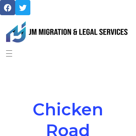
JMMigration
Chicken
Road