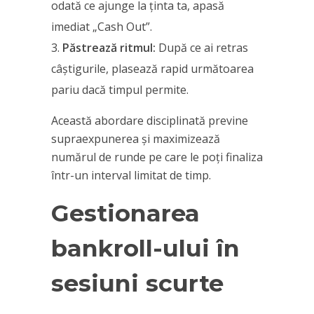
odată ce ajunge la ținta ta, apasă
imediat „Cash Out”.
Păstrează ritmul:
După ce ai retras
câștigurile, plasează rapid următoarea
pariu dacă timpul permite.
Această abordare disciplinată previne
supraexpunerea și maximizează
numărul de runde pe care le poți finaliza
într-un interval limitat de timp.
Gestionarea
bankroll-ului în
sesiuni scurte