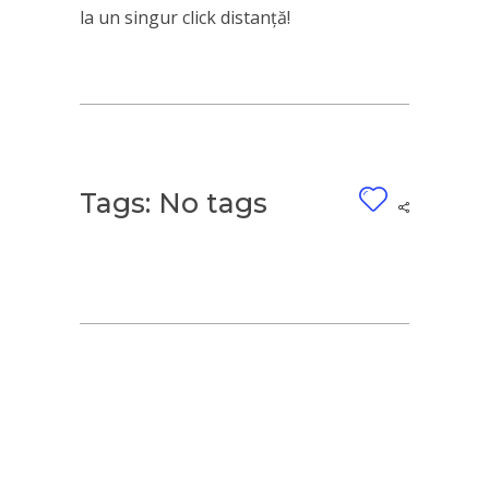
la un singur click distanță!
Tags: No tags