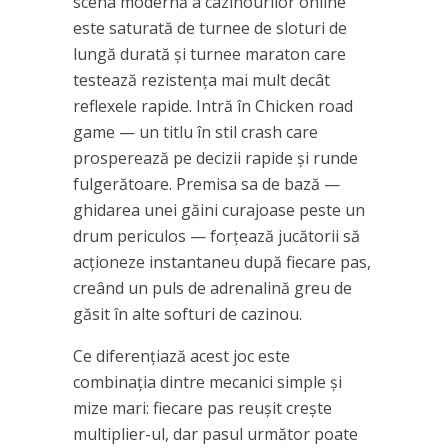
scena modernă a cazinourilor online
este saturată de turnee de sloturi de
lungă durată și turnee maraton care
testează rezistența mai mult decât
reflexele rapide. Intră în Chicken road
game — un titlu în stil crash care
prosperează pe decizii rapide și runde
fulgerătoare. Premisa sa de bază —
ghidarea unei găini curajoase peste un
drum periculos — forțează jucătorii să
acționeze instantaneu după fiecare pas,
creând un puls de adrenalină greu de
găsit în alte softuri de cazinou.
Ce diferențiază acest joc este
combinația dintre mecanici simple și
mize mari: fiecare pas reușit crește
multiplier-ul, dar pasul următor poate