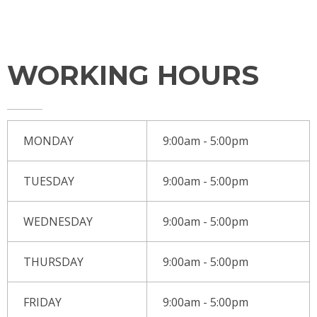
WORKING HOURS
MONDAY
9:00am - 5:00pm
TUESDAY
9:00am - 5:00pm
WEDNESDAY
9:00am - 5:00pm
THURSDAY
9:00am - 5:00pm
FRIDAY
9:00am - 5:00pm