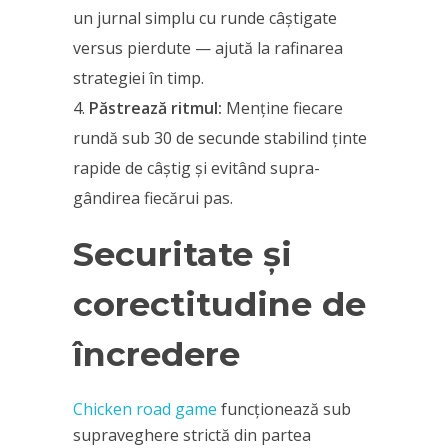
un jurnal simplu cu runde câștigate
versus pierdute — ajută la rafinarea
strategiei în timp.
Păstrează ritmul:
Menține fiecare
rundă sub 30 de secunde stabilind ținte
rapide de câștig și evitând supra-
gândirea fiecărui pas.
Securitate și
corectitudine de
încredere
Chicken road game
funcționează sub
supraveghere strictă din partea