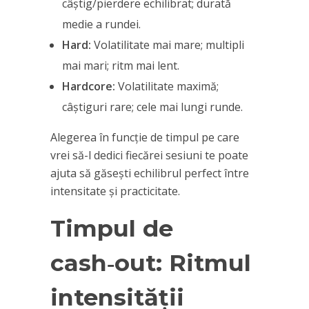
câștig/pierdere echilibrat; durată
medie a rundei.
Hard:
Volatilitate mai mare; multipli
mai mari; ritm mai lent.
Hardcore:
Volatilitate maximă;
câștiguri rare; cele mai lungi runde.
Alegerea în funcție de timpul pe care
vrei să-l dedici fiecărei sesiuni te poate
ajuta să găsești echilibrul perfect între
intensitate și practicitate.
Timpul de
cash‑out: Ritmul
intensității