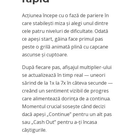
Acțiunea începe cu o fază de pariere în
care stabilești miza și alegi unul dintre
cele patru niveluri de dificultate. Odată
ce apeși start, găina face primul pas
peste o grilă animată plină cu capcane
ascunse și cuptoare.
După fiecare pas, afișajul multiplier-ului
se actualizează în timp real — uneori
sărind de la 1x la 7x în câteva secunde —
creând un sentiment vizibil de progres
care alimentează dorința de a continua.
Momentul crucial sosește când decizi
dacă apeși „Continue” pentru un alt pas
sau „Cash Out” pentru a-ți încasa
câștigurile.