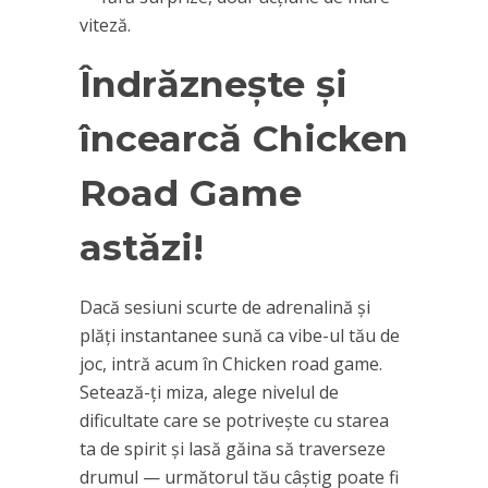
viteză.
Îndrăznește și
încearcă Chicken
Road Game
astăzi!
Dacă sesiuni scurte de adrenalină și
plăți instantanee sună ca vibe-ul tău de
joc, intră acum în Chicken road game.
Setează-ți miza, alege nivelul de
dificultate care se potrivește cu starea
ta de spirit și lasă găina să traverseze
drumul — următorul tău câștig poate fi