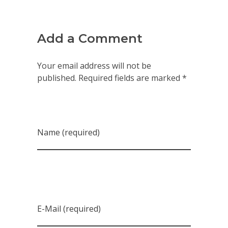
Add a Comment
Your email address will not be
published. Required fields are marked *
Name (required)
E-Mail (required)