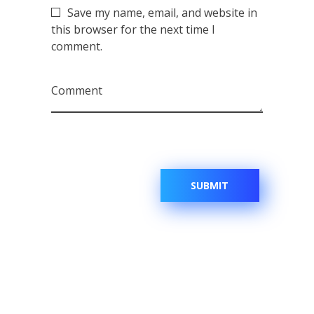
Save my name, email, and website in
this browser for the next time I
comment.
Comment