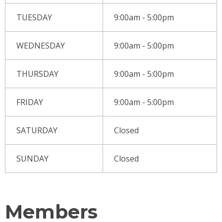
TUESDAY
9:00am - 5:00pm
WEDNESDAY
9:00am - 5:00pm
THURSDAY
9:00am - 5:00pm
FRIDAY
9:00am - 5:00pm
SATURDAY
Closed
SUNDAY
Closed
Members