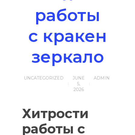
работы
с кракен
зеркало
UNCATEGORIZED
JUNE
ADMIN
5,
2026
Хитрости
работы с