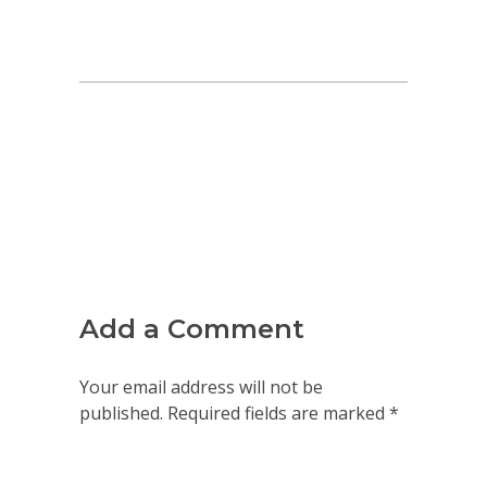
Add a Comment
Your email address will not be
published. Required fields are marked *