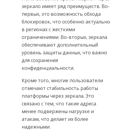
зеркало имеет ряд преимуществ. Во-
первых, это возможность обхода
блокировок, что особенно актуально
в регионах с жесткими
ограничениями. Во-вторых, зеркала
обеспечивают дополнительный
уровень защиты данных, что важно
для сохранения
конфиденциальности.
Кроме того, многие пользователи
отмечают стабильность работы
платформы через зеркала. Это
связано с тем, что такие адреса
менее подвержены нагрузке и
атакам, что делает их более
надежными.