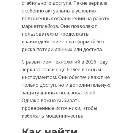
стабильного доступа. Такие зеркала
особенно актуальны в условиях
повышенных ограничений на работу
маркетплейсов. Они позволяют
пользователям продолжать
взаимодействие с платформой без
риска потери данных или доступа.
С развитием технологий в 2026 году
зеркала стали еще более важным
инструментом. Они обеспечивают не
только доступ, но и дополнительную
защиту данных пользователей.
Однако важно выбирать
проверенные источники, чтобы
избежать мошенничества.
Как найти