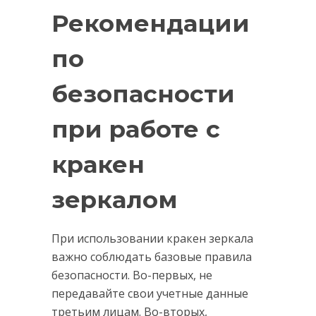
Рекомендации
по
безопасности
при работе с
кракен
зеркалом
При использовании кракен зеркала
важно соблюдать базовые правила
безопасности. Во-первых, не
передавайте свои учетные данные
третьим лицам. Во-вторых,