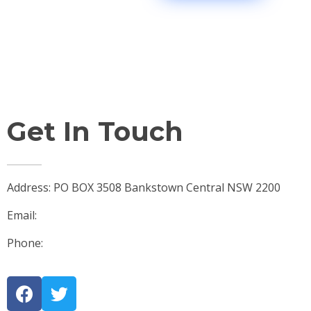
Get In Touch
Address: PO BOX 3508 Bankstown Central NSW 2200
Email:
james@jmlegal.net.au
Phone:
0401 399 878