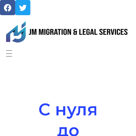
JMMigration
С нуля
до