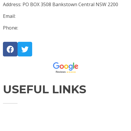
Address: PO BOX 3508 Bankstown Central NSW 2200
Email:
james@jmlegal.net.au
Phone:
0401 399 878
USEFUL LINKS
HOME
ABOUT