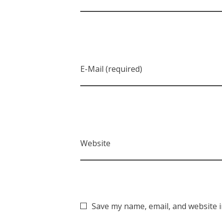
E-Mail (required)
Website
Save my name, email, and website i