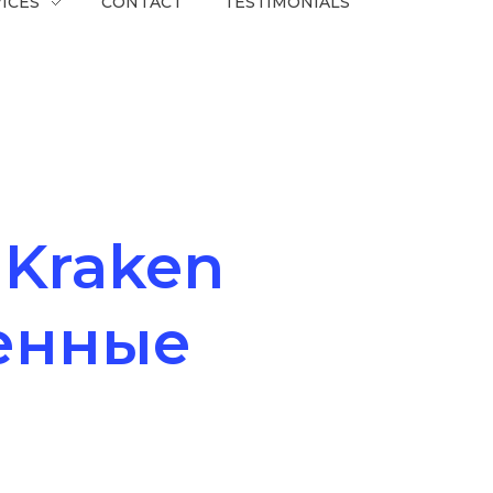
ICES
CONTACT
TESTIMONIALS
 Kraken
ренные