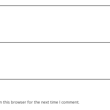
n this browser for the next time I comment.