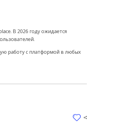
ace. В 2026 году ожидается
ользователей.
ую работу с платформой в любых