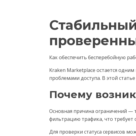
Стабильный 
проверенн
Как обеспечить бесперебойную рабо
Kraken Marketplace остается одним
проблемами доступа. В этой стать
Почему возник
Основная причина ограничений — т
фильтрацию трафика, что требует 
Для проверки статуса сервисов мо