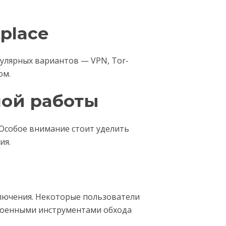
place
улярных вариантов — VPN, Tor-
ом.
ной работы
 Особое внимание стоит уделить
ия.
лючения. Некоторые пользователи
роенными инструментами обхода