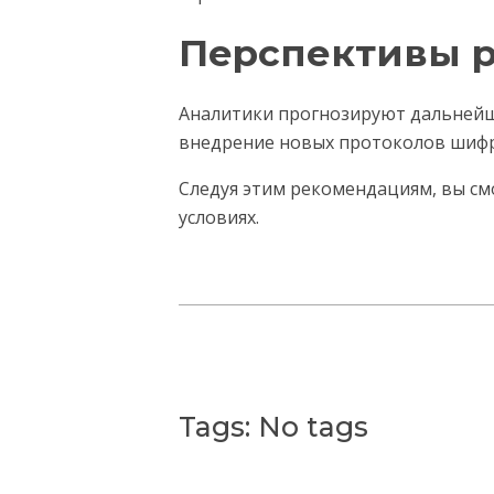
Перспективы 
Аналитики прогнозируют дальнейше
внедрение новых протоколов шифр
Следуя этим рекомендациям, вы с
условиях.
Tags: No tags