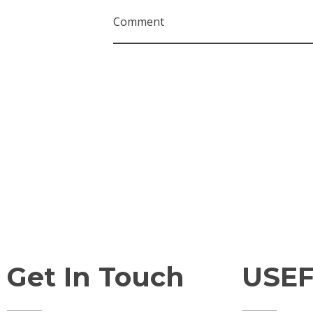
Comment
Get In Touch
USEF