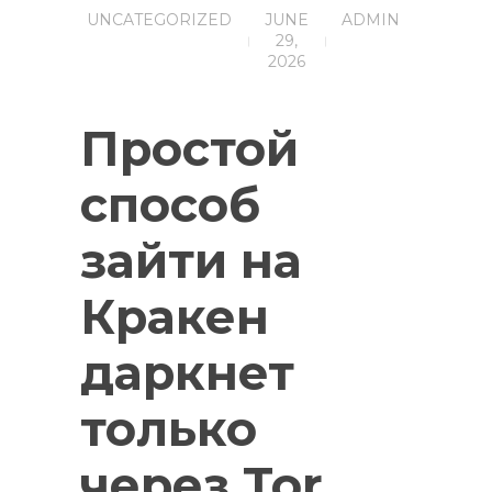
UNCATEGORIZED
JUNE
ADMIN
29,
2026
Простой
способ
зайти на
Кракен
даркнет
только
через Tor