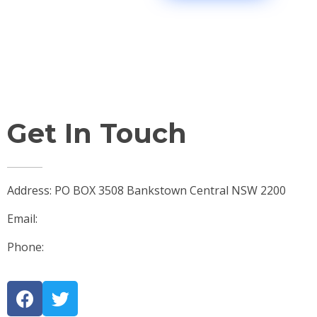
Get In Touch
Address: PO BOX 3508 Bankstown Central NSW 2200
Email:
james@jmlegal.net.au
Phone:
0401 399 878