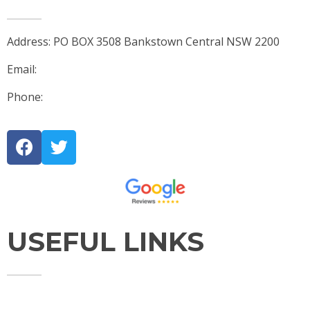
Address: PO BOX 3508 Bankstown Central NSW 2200
Email:
james@jmlegal.net.au
Phone:
0401 399 878
USEFUL LINKS
HOME