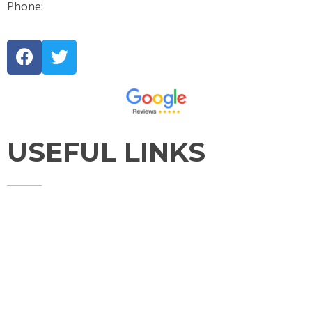
Phone:
0401 399 878
USEFUL LINKS
HOME
ABOUT
SERVICES
CONTACT