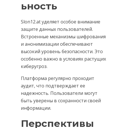
ьность
Slon12.at уделяет особое внимание
защите данных пользователей.
Встроенные механизмы шифрования
и анонимизации обеспечивают
высокий уровень безопасности. Это
особенно важно в условиях растущих
киберугроз.
Платформа регулярно проходит
аудит, что подтверждает ее
надежность. Пользователи могут
быть уверены в сохранности своей
информации.
Перспективы