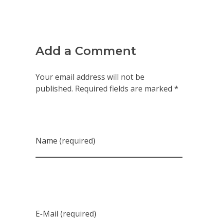
Add a Comment
Your email address will not be
published. Required fields are marked *
Name (required)
E-Mail (required)