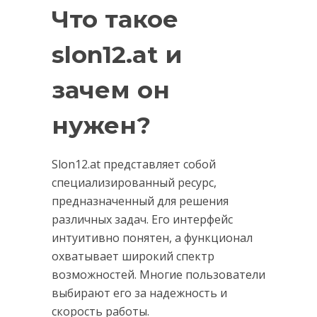
Что такое
slon12.at и
зачем он
нужен?
Slon12.at представляет собой
специализированный ресурс,
предназначенный для решения
различных задач. Его интерфейс
интуитивно понятен, а функционал
охватывает широкий спектр
возможностей. Многие пользователи
выбирают его за надежность и
скорость работы.