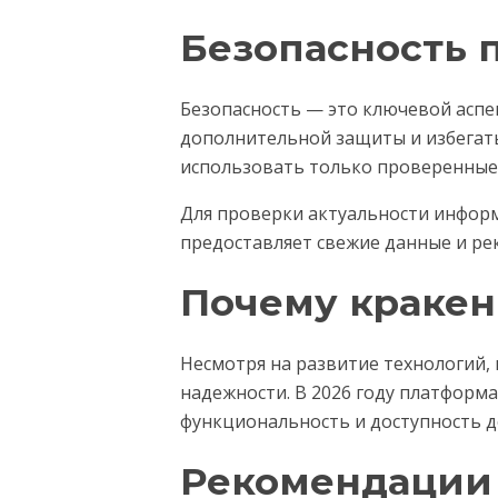
Безопасность 
Безопасность — это ключевой аспе
дополнительной защиты и избегат
использовать только проверенные 
Для проверки актуальности информ
предоставляет свежие данные и р
Почему кракен
Несмотря на развитие технологий,
надежности. В 2026 году платформа
функциональность и доступность д
Рекомендации 