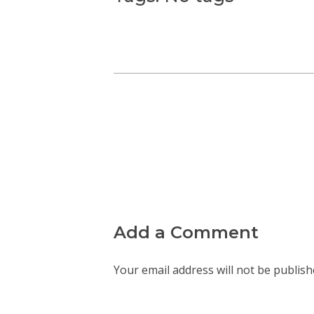
Add a Comment
Your email address will not be publish