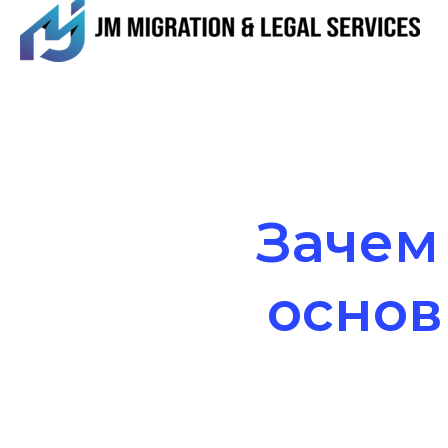
JMMigration
Зачем
основ