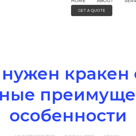
HOME
ABOUT
SERV
GET A QUOTE
 нужен кракен 
ные преимуще
особенности