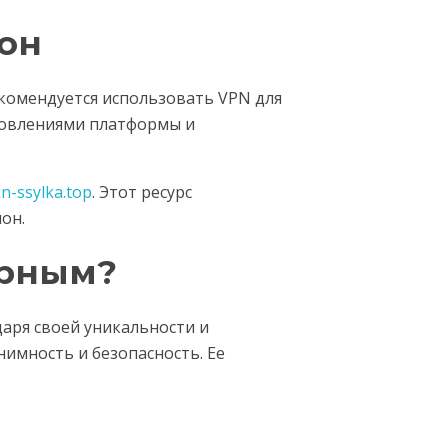
ион
комендуется использовать VPN для
новлениями платформы и
n-ssylka.top
. Этот ресурс
он.
ярным?
аря своей уникальности и
нимность и безопасность. Ее