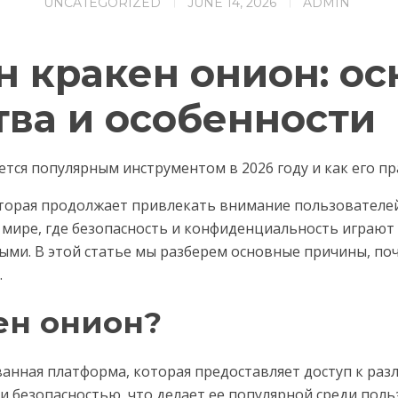
UNCATEGORIZED
JUNE 14, 2026
ADMIN
н кракен онион: о
ва и особенности
ется популярным инструментом в 2026 году и как его п
торая продолжает привлекать внимание пользователей
мире, где безопасность и конфиденциальность играют 
ыми. В этой статье мы разберем основные причины, по
.
ен онион?
анная платформа, которая предоставляет доступ к разл
и безопасностью, что делает ее популярной среди пол