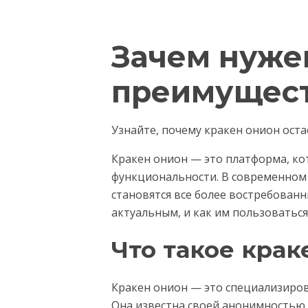
Зачем нуже
преимущест
Узнайте, почему кракен онион оста
Кракен онион — это платформа, ко
функциональности. В современном 
становятся все более востребованн
актуальным, и как им пользоваться
Что такое крак
Кракен онион — это специализиров
Она известна своей анонимностью 