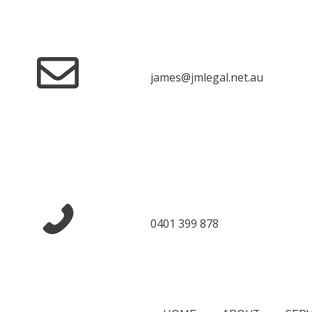
james@jmlegal.net.au
0401 399 878