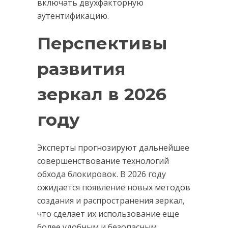
включать двухфакторную
аутентификацию.
Перспективы
развития
зеркал в 2026
году
Эксперты прогнозируют дальнейшее
совершенствование технологий
обхода блокировок. В 2026 году
ожидается появление новых методов
создания и распространения зеркал,
что сделает их использование еще
более удобным и безопасным.