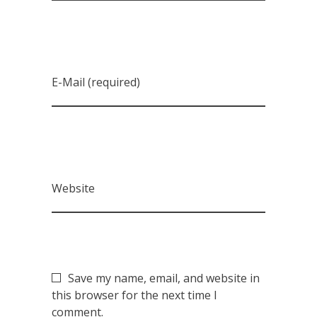
E-Mail (required)
Website
Save my name, email, and website in
this browser for the next time I
comment.