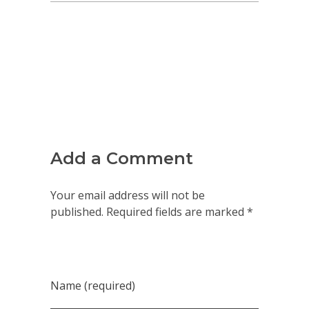
Add a Comment
Your email address will not be
published. Required fields are marked *
Name (required)