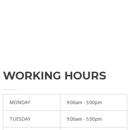
ABOUT
SERVICES
CONTACT
TESTIMONIALS
WORKING HOURS
MONDAY
9:00am - 5:00pm
TUESDAY
9:00am - 5:00pm