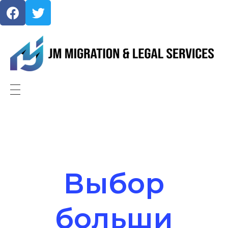
JMMigration
Выбор
больши