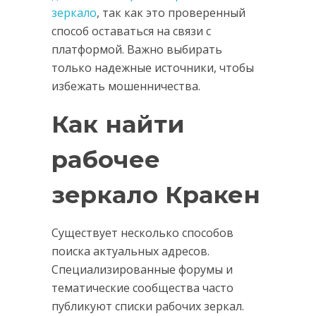
зеркало
, так как это проверенный
способ оставаться на связи с
платформой. Важно выбирать
только надежные источники, чтобы
избежать мошенничества.
Как найти
рабочее
зеркало Кракен
Существует несколько способов
поиска актуальных адресов.
Специализированные форумы и
тематические сообщества часто
публикуют списки рабочих зеркал.