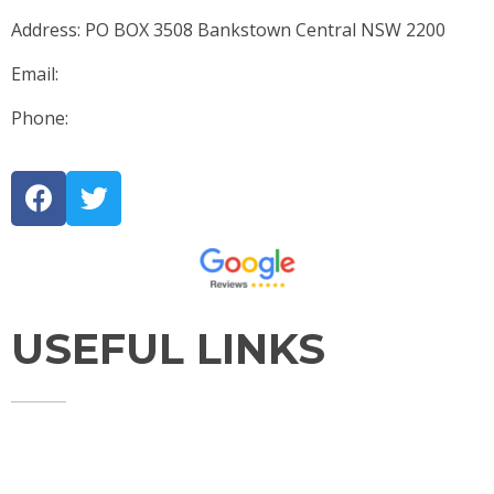
Address: PO BOX 3508 Bankstown Central NSW 2200
Email:
james@jmlegal.net.au
Phone:
0401 399 878
USEFUL LINKS
HOME
ABOUT